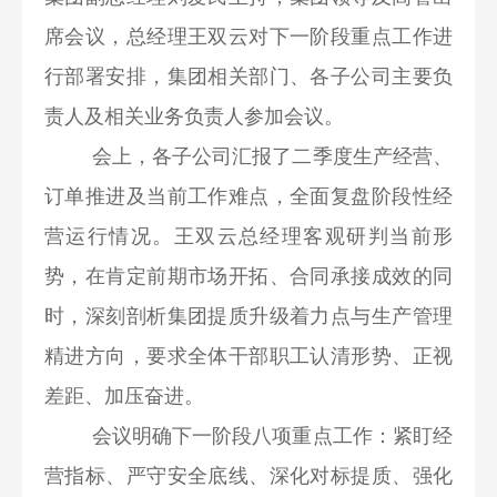
席会议，总经理王双云对下一阶段重点工作进
行部署安排，集团相关部门、各子公司主要负
责人及相关业务负责人参加会议。
会上，各子公司汇报了二季度生产经营、
订单推进及当前工作难点，全面复盘阶段性经
营运行情况。王双云总经理客观研判当前形
势，在肯定前期市场开拓、合同承接成效的同
时，深刻剖析集团提质升级着力点与生产管理
精进方向，要求全体干部职工认清形势、正视
差距、加压奋进。
会议明确下一阶段八项重点工作：紧盯经
营指标、严守安全底线、深化对标提质、强化