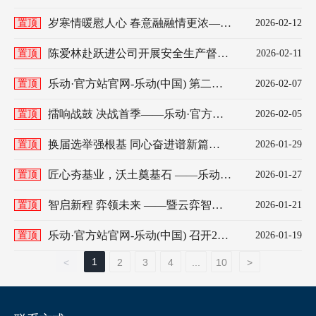
开职工大会暨安全知识学习活动 寓教
于乐开启“十五五”高质量发展新篇章
岁寒情暖慰人心 春意融融情更浓——
置顶
2026-02-12
乐动·官方站官网-乐动(中国) 开展新
春送温暖慰问活动
陈爱林赴跃进公司开展安全生产督导
置顶
2026-02-11
检查暨春节慰问活动
乐动·官方站官网-乐动(中国) 第二届
置顶
2026-02-07
第一次会员（职工）代表大会胜利召
开
擂响战鼓 决战首季——乐动·官方站
置顶
2026-02-05
官网-乐动(中国) 召开“开门红”生产经
营调度会
换届选举强根基 同心奋进谱新篇
置顶
2026-01-29
—— 轻武所工会第四届第一次会员
（职工）代表大会圆满召开
匠心夯基业，沃土奠基石 ——乐动·
置顶
2026-01-27
官方站官网-乐动(中国) 永州火工园区
项目奠基仪式圆满举行
智启新程 弈领未来 ——暨云弈智能
置顶
2026-01-21
开业仪式圆满举行
乐动·官方站官网-乐动(中国) 召开202
置顶
2026-01-19
5年度本部职能部门述职测评会
1
<
2
3
4
...
10
>