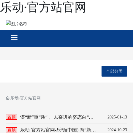
乐动·官方站官网
全部分类
乐动·官方站官网
谋“新”重“质”， 以奋进的姿态向“新”
置顶
2025-01-13
勇进
乐动·官方站官网-乐动(中国) 向“新”
置顶
2024-10-23