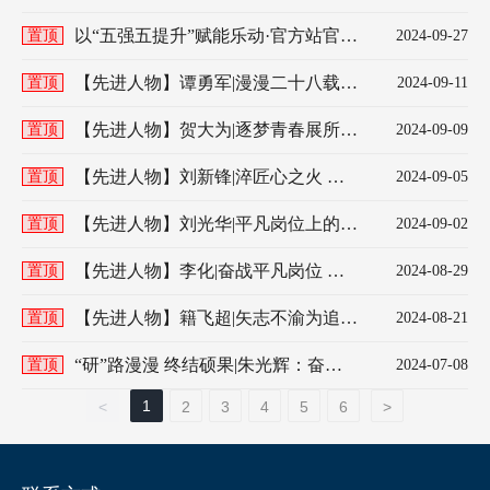
而行，以科技创新促高质量发展
以“五强五提升”赋能乐动·官方站官
置顶
2024-09-27
网-乐动(中国) 创新发展
【先进人物】谭勇军|漫漫二十八载
置顶
2024-09-11
他是科研达人，亦是管理先锋
【先进人物】贺大为|逐梦青春展所长
置顶
2024-09-09
奋斗成果卫国防
【先进人物】刘新锋|淬匠心之火 铸
置顶
2024-09-05
时代之刃
【先进人物】刘光华|平凡岗位上的尖
置顶
2024-09-02
兵
【先进人物】李化|奋战平凡岗位 坚
置顶
2024-08-29
持铸就梦想
【先进人物】籍飞超|矢志不渝为追梦
置顶
2024-08-21
科技成就追梦人
“研”路漫漫 终结硕果|朱光辉：奋斗
置顶
2024-07-08
在军工科研战线的排头兵
1
<
2
3
4
5
6
>