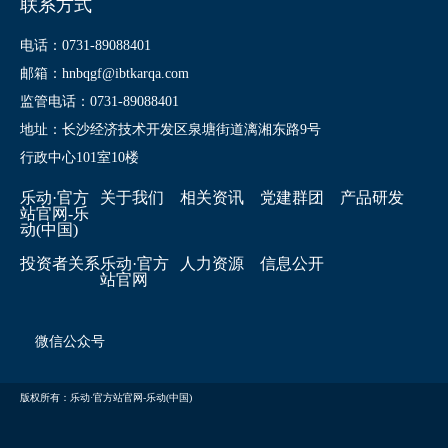
联系方式
电话：0731-89088401
邮箱：hnbqgf@ibtkarqa.com
监管电话：0731-89088401
地址：长沙经济技术开发区泉塘街道漓湘东路9号
行政中心101室10楼
乐动·官方
关于我们
相关资讯
党建群团
产品研发
站官网-乐
动(中国)
投资者关系
乐动·官方
人力资源
信息公开
站官网
微信公众号
版权所有：乐动·官方站官网-乐动(中国)