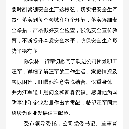
要时刻紧绷安全生产这根弦，切实把安全生产
责任落实到每个领域和每个环节，落实落细安
全举措，严格做好安全检查，强化安全宣传教
育，不断提升本质安全水平，确保安全生产形
势平稳有序。
陈爱林一行亲切慰问了跃进公司困难职工
汪军，详细了解汪军的工作生活、家庭情况及
实际困难，叮嘱他注意劳逸结合、保重身体，
并为汪军送上慰问金和新春祝福。感谢他为国
防事业和企业发展作出的贡献，希望汪军同志
继续为企业发展建言献策。
受市领导委托，公司党委书记、董事肖