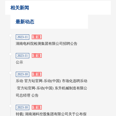
相关新闻
最新动态
置顶
2023-11
湖南电科院检测集团有限公司招聘公告
置顶
2023-11
公示
置顶
2023-10
乐动·官方站官网-乐动(中国) 市场化选聘乐动
·官方站官网-乐动(中国) 东升机械制造有限公
司总经理 公告
置顶
2023-10
转载| 湖南湘科控股集团有限公司关于公布假