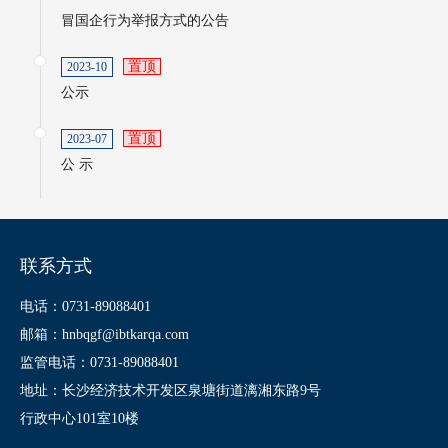
冒国企行为举报方式的公告
置顶
2023-10
公示
置顶
2023-07
公 示
联系方式
电话：0731-89088401
邮箱：hnbqgf@ibtkarqa.com
监管电话：0731-89088401
地址：长沙经济技术开发区泉塘街道漓湘东路9号
行政中心101室10楼