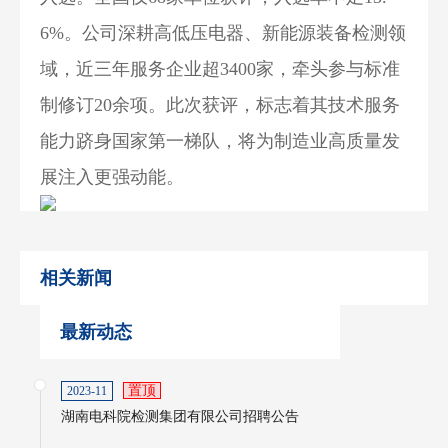
6%。公司深耕高低压电器、新能源装备检测领
域，近三年服务企业超3400家，牵头参与标准
制修订20余项。此次获评，标志着其技术服务
能力跻身国家第一梯队，将为制造业高质量发
展注入更强动能。
相关新闻
最新动态
置顶
2023-11
湖南电科院检测集团有限公司招聘公告