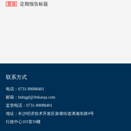
定期报告标题
置顶
联系方式
电话：0731-89088401
邮箱：hnbqgf@ibtkarqa.com
监管电话：0731-89088401
地址：长沙经济技术开发区泉塘街道漓湘东路9号
行政中心101室10楼