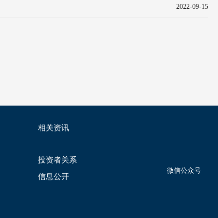
2022-09-15
相关资讯
投资者关系
微信公众号
信息公开