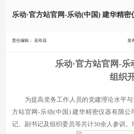
乐动·官方站官网-乐动(中国) 建华
责任编辑： 吴玲花
发布
乐动·官方站官网-乐
组织
为提高党务工作人员的党建理论水平与
方站官网-乐动(中国) 建华精密仪器有限公
记、副书记及组织委员等共计30余人参训