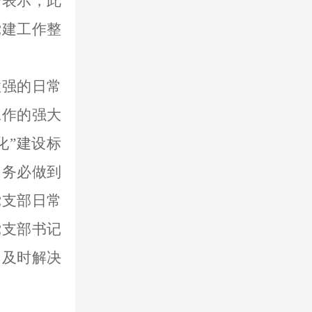
纷表示，此
党建工作整
性强的日常
工作的强大
化”建设标
，务必做到
党支部日常
党支部书记
，及时解决