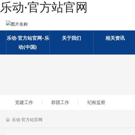
乐动·官方站官网
乐动·官方站官网-乐
关于我们
相关资讯
动(中国)
党建工作
群团工作
纪检监察
乐动·官方站官网