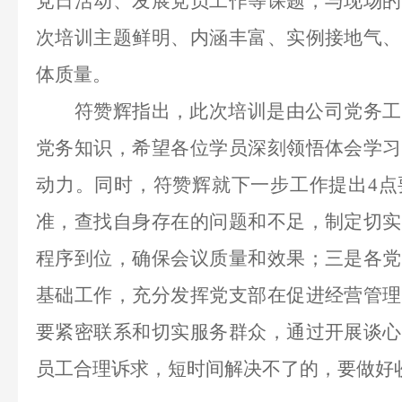
党日活动、发展党员工作等课题，与现场的
次培训主题鲜明、内涵丰富、实例接地气、
体质量。
符赞辉指出，此次培训是由公司党务工
党务知识，希望各位学员深刻领悟体会学习
动力。同时，符赞辉就下一步工作提出4点
准，查找自身存在的问题和不足，制定切实
程序到位，确保会议质量和效果；三是各党
基础工作，充分发挥党支部在促进经营管理
要紧密联系和切实服务群众，通过开展谈心
员工合理诉求，短时间解决不了的，要做好