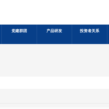
党建群团
产品研发
投资者关系