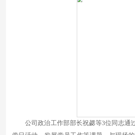
公司政治工作部部长祝勰等3位同志通