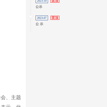
置顶
2023-10
公示
置顶
2023-07
公 示
活会、主题